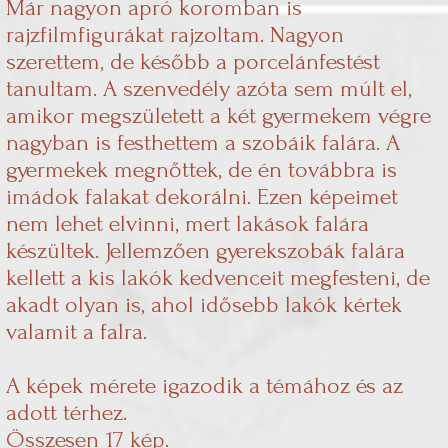
Már nagyon apró koromban is
rajzfilmfigurákat rajzoltam. Nagyon
szerettem, de később a porcelánfestést
tanultam. A szenvedély azóta sem múlt el,
amikor megszületett a két gyermekem végre
nagyban is festhettem a szobáik falára. A
gyermekek megnőttek, de én továbbra is
imádok falakat dekorálni. Ezen képeimet
nem lehet elvinni, mert lakások falára
készültek. Jellemzően gyerekszobák falára
kellett a kis lakók kedvenceit megfesteni, de
akadt olyan is, ahol idősebb lakók kértek
valamit a falra.
A képek mérete igazodik a témához és az
adott térhez.
Összesen 17 kép.