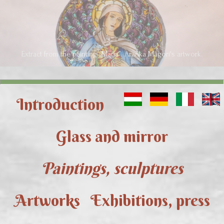
Extract from the painting „Maria”. Aranka Mágori's artwork.
Introduction
Glass and mirror
Paintings, sculptures
Artworks
Exhibitions, press