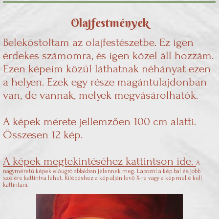
Olajfestmények
Belekóstoltam az olajfestészetbe. Ez igen
érdekes számomra, és igen közel áll hozzám.
Ezen képeim közül láthatnak néhányat ezen
a helyen. Ezek egy része magántulajdonban
van, de vannak, melyek megvásárolhatók.
A képek mérete jellemzően 100 cm alatti.
Összesen 12 kép.
A képek megtekintéséhez kattintson ide.
A
nagyméretű képek előugró ablakban jelennek meg. Lapozni a kép bal és jobb
szélére kattintva lehet. Kilépéshez a kép alján levő X-re vagy a kép mellé kell
kattintani.